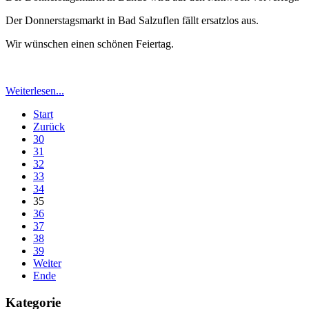
Der Donnerstagsmarkt in Bad Salzuflen fällt ersatzlos aus.
Wir wünschen einen schönen Feiertag.
Weiterlesen...
Start
Zurück
30
31
32
33
34
35
36
37
38
39
Weiter
Ende
Kategorie