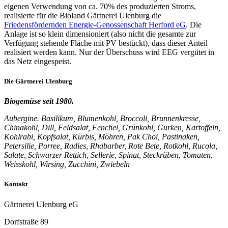
eigenen Verwendung von ca. 70% des produzierten Stroms,
realisierte für die Bioland Gärtnerei Ulenburg die
Friedensfördernden Energie-Genossenschaft Herford eG
. Die
Anlage ist so klein dimensioniert (also nicht die gesamte zur
Verfügung stehende Fläche mit PV bestückt), dass dieser Anteil
realisiert werden kann. Nur der Überschuss wird EEG vergütet in
das Netz eingespeist.
Die
Gärtnerei
Ulenburg
Biogemüse seit 1980.
Aubergine. Basilikum, Blumenkohl, Broccoli, Brunnenkresse,
Chinakohl, Dill, Feldsalat, Fenchel, Grünkohl, Gurken, Kartoffeln,
Kohlrabi, Kopfsalat, Kürbis, Möhren, Pak Choi, Pastinaken,
Petersilie, Porree, Radies, Rhabarber, Rote Bete, Rotkohl, Rucola,
Salate, Schwarzer Rettich, Sellerie, Spinat, Steckrüben, Tomaten,
Weisskohl, Wirsing, Zucchini, Zwiebeln
Kontakt
Gärtnerei Ulenburg eG
Dorfstraße 89