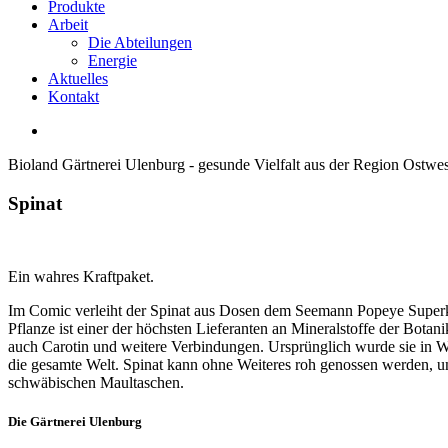
Produkte
Arbeit
Die Abteilungen
Energie
Aktuelles
Kontakt
Bioland Gärtnerei Ulenburg - gesunde Vielfalt aus der Region Ostwes
Spinat
Ein wahres Kraftpaket.
Im Comic verleiht der Spinat aus Dosen dem Seemann Popeye Superkräf
Pflanze ist einer der höchsten Lieferanten an Mineralstoffe der Bot
auch Carotin und weitere Verbindungen. Ursprünglich wurde sie in We
die gesamte Welt. Spinat kann ohne Weiteres roh genossen werden, um 
schwäbischen Maultaschen.
Die
Gärtnerei
Ulenburg