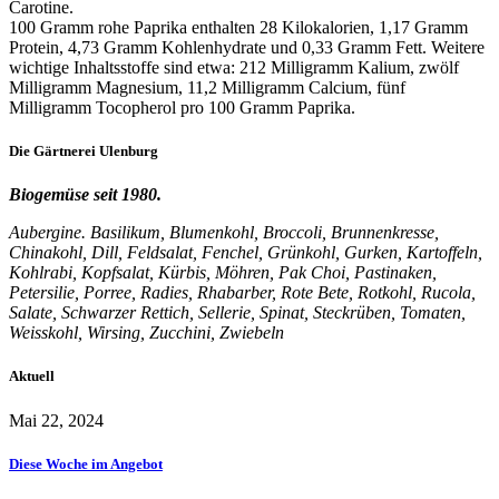
Carotine.
100 Gramm rohe Paprika enthalten 28 Kilokalorien, 1,17 Gramm
Protein, 4,73 Gramm Kohlenhydrate und 0,33 Gramm Fett. Weitere
wichtige Inhaltsstoffe sind etwa: 212 Milligramm Kalium, zwölf
Milligramm Magnesium, 11,2 Milligramm Calcium, fünf
Milligramm Tocopherol pro 100 Gramm Paprika.
Die
Gärtnerei
Ulenburg
Biogemüse seit 1980.
Aubergine. Basilikum, Blumenkohl, Broccoli, Brunnenkresse,
Chinakohl, Dill, Feldsalat, Fenchel, Grünkohl, Gurken, Kartoffeln,
Kohlrabi, Kopfsalat, Kürbis, Möhren, Pak Choi, Pastinaken,
Petersilie, Porree, Radies, Rhabarber, Rote Bete, Rotkohl, Rucola,
Salate, Schwarzer Rettich, Sellerie, Spinat, Steckrüben, Tomaten,
Weisskohl, Wirsing, Zucchini, Zwiebeln
Aktuell
Mai 22, 2024
Diese Woche im Angebot